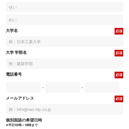
大学名
必須
大学 学部名
必須
電話番号
必須
-
-
メールアドレス
必須
個別面談の希望日時
※平日10時～18時まで