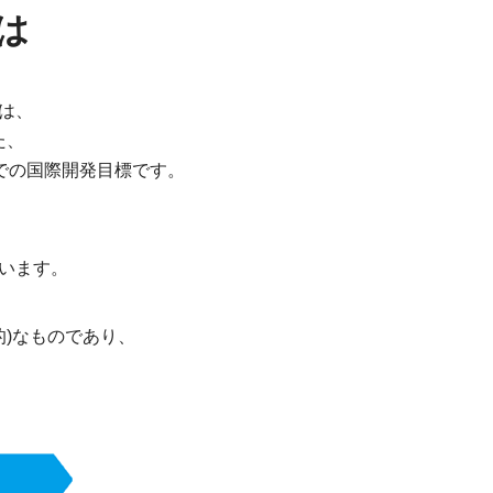
は
とは、
た、
までの国際開発目標です。
っています。
的)なものであり、