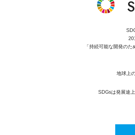
SD
2
「持続可能な開発のため
地球上の誰
SDGsは発展途